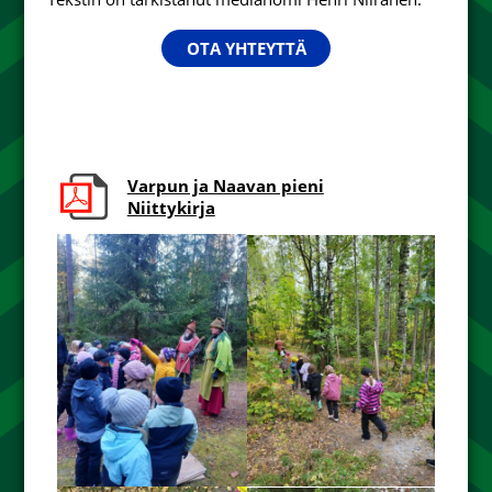
OTA YHTEYTTÄ
Varpun ja Naavan pieni
Niittykirja