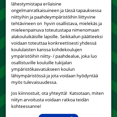
lähestymistapa erilaisine
ongelmanratkaisuineen ja tässä tapauksessa
niittyihin ja paahdeympäristöihin liittyvine
tehtävineen on hyvin osallistava, mielekäs ja
mieleenpainuva toteutustapa nimenomaan
alakouluikäisille lapsille. Seikkailun päätteeksi
voidaan toteuttaa konkreettisesti yhdessä
koululaisten kanssa kohdekoulujen
ympäristöihin niitty- / paahdealue, joka luo
osallistuville kouluille tukijalan
ympäristökasvatukseen koulun
lähiympäristössä ja jota voidaan hyödyntää
myös tulevaisuudessa.
Jos kiinnostuit, ota yhteyttä! Katsotaan, miten
niityn arvoitusta voidaan ratkoa teidän
kohteessanne!